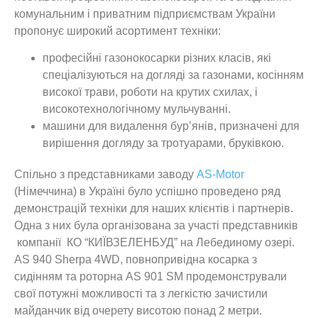
комунальним і приватним підприємствам України
пропонує широкий асортимент техніки:
професійні газонокосарки різних класів, які
спеціалізуються на догляді за газонами, косінням
високої трави, роботи на крутих схилах, і
високотехнологічному мульчуванні.
машини для видалення бур’янів, призначені для
вирішення догляду за тротуарами, бруківкою.
Спільно з представниками заводу
AS-Motor
(Німеччина) в Україні було успішно проведено ряд
демонстрацій техніки для наших клієнтів і партнерів.
Одна з них була організована за участі представників
компанії КО “КИЇВЗЕЛЕНБУД” на Лебединому озері.
AS 940 Sherpa 4WD, повнопривідна косарка з
сидінням та роторна AS 901 SM продемонстрували
свої потужні можливості та з легкістю зачистили
майданчик від очерету висотою понад 2 метри.