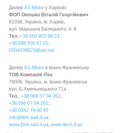
Дилер
AS-Motor
у Харкові:
ФОП Оношко Віталій Георгійович
61038, Україна, м. Харків,
вул. Маршала Батицького, б. 8.
Тел.:
+38 050 403 98 23;
+38 098 930 67 01
.
0504039823@ukr.net
Дилер
AS-Motor
в Івано-Франківську:
ТОВ Компанія іТех
76006, Україна, м. Івано-Франківськ
вул. Б.Хмельницького 71а
Тел.:
+38 066 07 04 261;
+38 096 07 04 261
;
+38 0342 74 40 45
info@dim-sad.if.ua
www.Dim-sad.if.ua
,
www.itech.if.ua