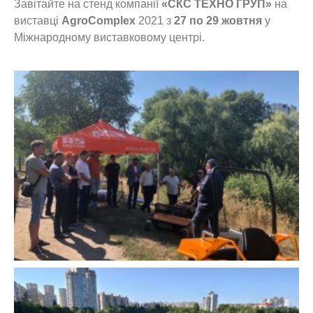
Завітайте на стенд компанії
«СКС ТЕХНО ГРУП»
на
виставці
AgroComplex
2021 з
27 по 29 жовтня
у
Міжнародному виставковому центрі.