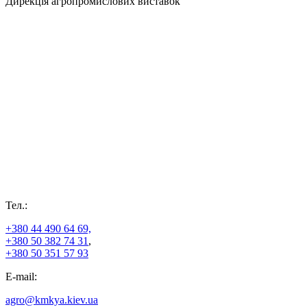
Дирекція агропромислових виставок
Тел.:
+380 44 490 64 69,
+380 50 382 74 31
,
+380 50 351 57 93
E-mail:
agro@kmkya.kiev.ua