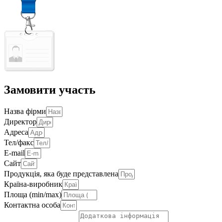
Замовити участь
Назва фірми
Директор
Адреса
Тел/факс
E-mail
Сайт
Продукція, яка буде представлена
Країна-виробник
Площа (min/max)
Контактна особа